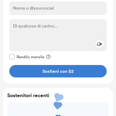
Add a 
Rendi questo messaggio privato
Rendilo mensile
Sostieni con $2
Sostenitori recenti