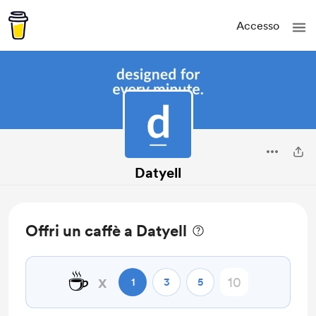
Accesso
Datyell
Offri un caffè a Datyell
☕
x
1
3
5