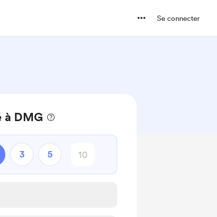
Se connecter
é à DMG
3
5