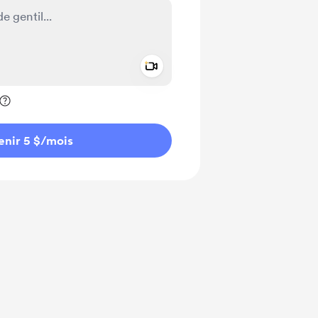
Add a video message
ivé
enir 5 $
/mois