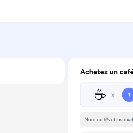
Achetez un caf
☕
x
1