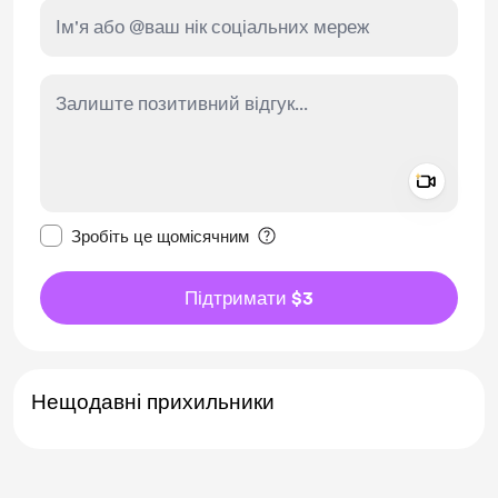
Add a 
Зробити це повідомлення приватним
Зробіть це щомісячним
Підтримати $3
Нещодавні прихильники