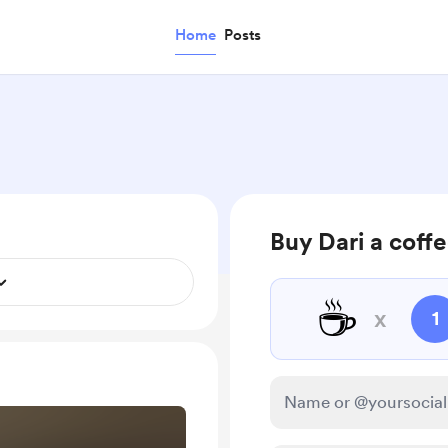
Home
Posts
Buy Dari a coff
☕
x
1