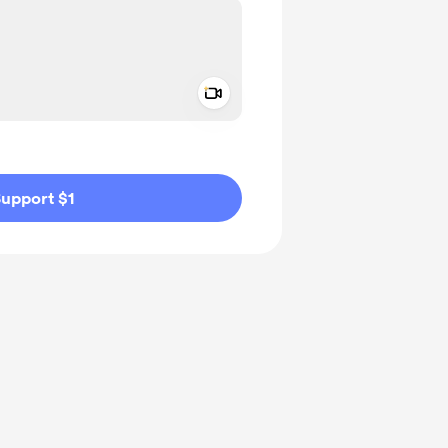
Add a video message
ivate
upport $1