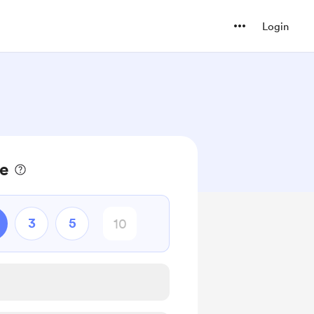
Login
ee
3
5