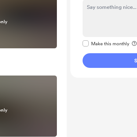
only
Make this message pr
Make this monthly
S
only