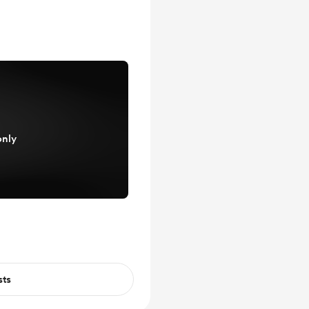
only
sts