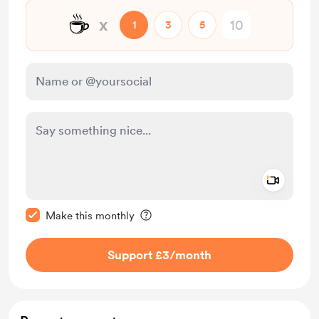
☕
x
1
3
5
Add a 
Make this message private
Make this monthly
Support £3
/month