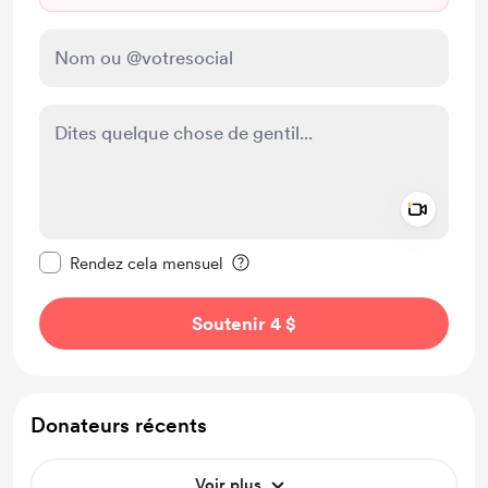
Add a 
Rendre ce message privé
Rendez cela mensuel
Soutenir 4 $
Donateurs récents
Voir plus