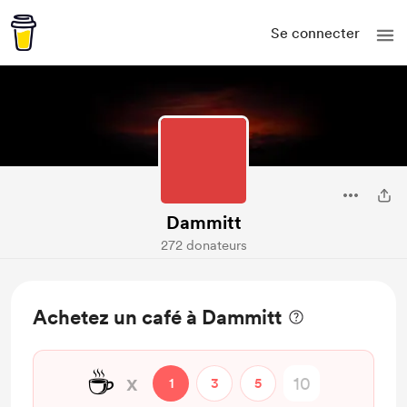
Se connecter
Dammitt
272 donateurs
Achetez un café à Dammitt
☕
x
1
3
5