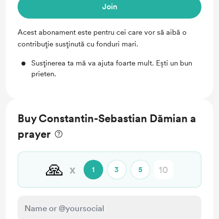
Join
Acest abonament este pentru cei care vor să aibă o
contribuție susținută cu fonduri mari.
Susținerea ta mă va ajuta foarte mult. Ești un bun
prieten.
Buy Constantin-Sebastian Dămian a
prayer
🙏
x
1
3
5