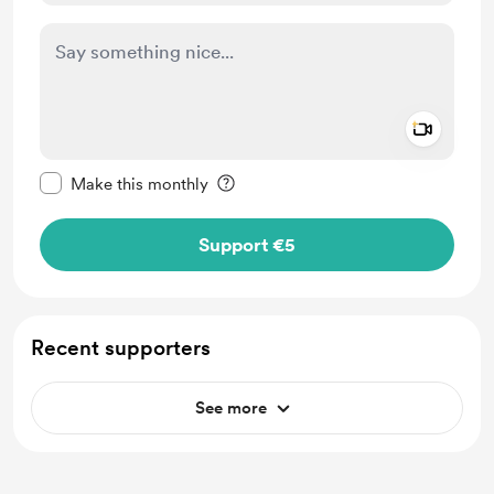
Add a 
Make this message private
Make this monthly
Support €5
Recent supporters
See more