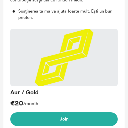
contribuție susținută cu fonduri medii.
Susținerea ta mă va ajuta foarte mult. Ești un bun
prieten.
Aur / Gold
€20
/month
Join