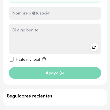
Add a 
Configurar este mensaje como privado
Hazlo mensual
Apoyo $3
Seguidores recientes