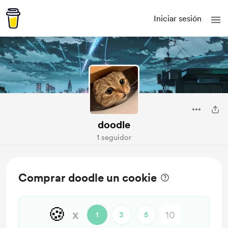
Iniciar sesión
doodle
1 seguidor
Comprar doodle un cookie
🍪
x
1
3
5