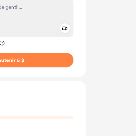
Add a video message
ivé
utenir 5 $