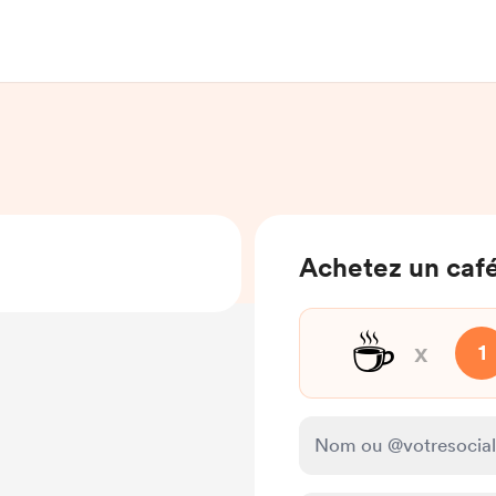
Achetez un café
☕
x
1