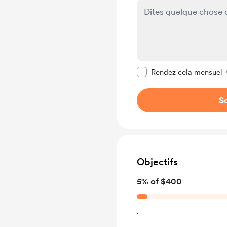
Rendre ce message pr
Rendez cela mensuel
So
Objectifs
5% of $400
.