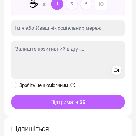
☕
x
1
3
5
Add a 
Зробити це повідомлення приватним
Зробіть це щомісячним
Підтримати $5
Підпишіться