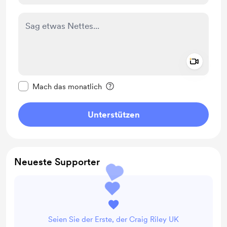
Add a 
Diese Nachricht als privat kennzeichnen
Mach das monatlich
Unterstützen
Neueste Supporter
Seien Sie der Erste, der Craig Riley UK