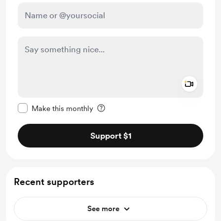
Add a 
Make this message private
Make this monthly
Support $1
Recent supporters
See more