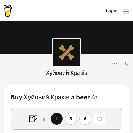
Login
Хуйовий Краків
Buy Хуйовий Краків a beer
🍺
x
1
3
5