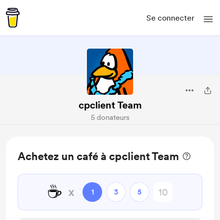
Se connecter
cpclient Team
5 donateurs
Achetez un café à cpclient Team
☕
x
1
3
5