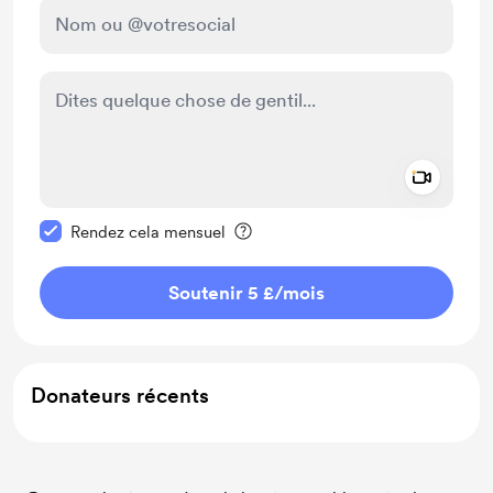
Add a 
Rendre ce message privé
Rendez cela mensuel
Soutenir 5 £
/mois
Donateurs récents