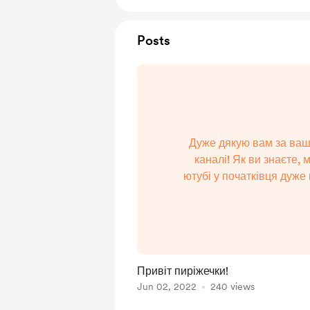
Posts
Дуже дякую вам за вашу
каналі! Як ви знаєте, 
ютубі у початківця дуже 
отримую з відео поки н
дуже вдячна за вашу п
вам подобаються м
Привіт пиріжечки!
Jun 02, 2022
240 views