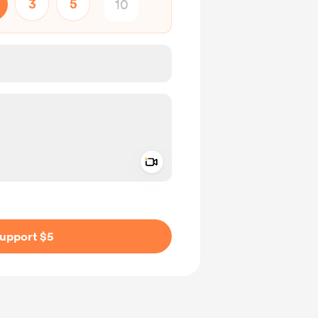
3
5
Add a video message
ivate
upport $5