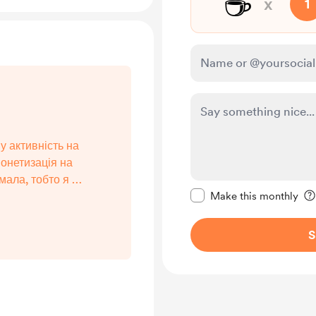
☕
x
1
 активність на
монетизація на
мала, тобто я не
Make this message pr
ічого. Тож буду
Make this monthly
ідтримку, якщо
ої відео!
S