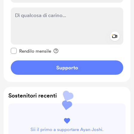
Add a 
Rendi questo messaggio privato
Rendilo mensile
Supporto
Sostenitori recenti
Sii il primo a supportare Ayan Joshi.