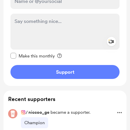
Add a 
Make this message private
Make this monthly
Support
Recent supporters
/
niccoo_ge
became a supporter.
Champion