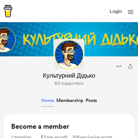
Login
Культурний Дідько
60 supporters
Home
Membership
Posts
Become a member
1
member
$3
per month
106
exclusive posts