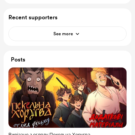
Recent supporters
See more
Posts
Вирізане з огляду Пекельна Хоругва