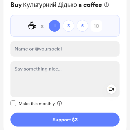
Buy Культурний Дідько a coffee
☕
x
1
3
5
Add a 
Make this message private
Make this monthly
Support $3