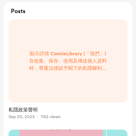
Posts
顯示詳情 ConnieLibrary (「我們」)
在收集、保存、使用及傳送個人資料
時，尊重法律賦予閣下的私隱權利；
而本「私隱政策聲明」 (「本聲明」)
旨在說明我們處理個人私隱的方法。
我們的政策是要遵守中華人民共和國
香港特別行政區(「香港」)法例第486
章《個人資料(私隱) 條例》 (「條
私隱政策聲明
例」)。 以下將詳細...
Sep 20, 2023
1152 views