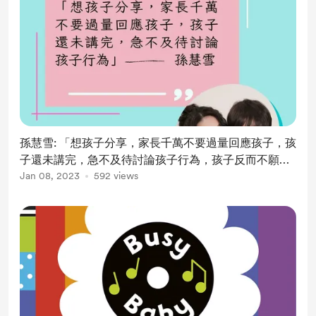
孫慧雪: 「想孩子分享，家長千萬不要過量回應孩子，孩
子還未講完，急不及待討論孩子行為，孩子反而不願望
分享」
Jan 08, 2023
592 views