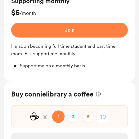
Supporting monthly
$5
/month
Join
I'm soon becoming full time student and part time
mom. Pls. support me monthly!
Support me on a monthly basis
Buy connielibrary a coffee
☕
x
1
3
5