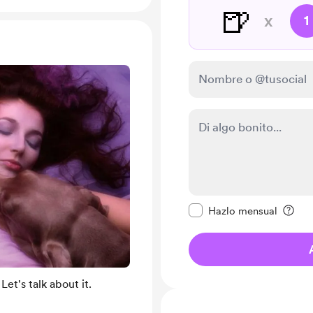
🍺
x
1
Configurar este mens
Hazlo mensual
et's talk about it.