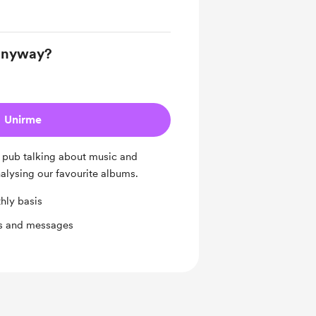
 anyway?
Unirme
e pub talking about music and
nalysing our favourite albums.
hly basis
ts and messages