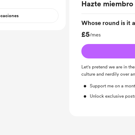
Hazte miembro
icaciones
Whose round is it
£5
/mes
Let's pretend we are in th
culture and nerdily over a
Support me on a mont
Unlock exclusive pos