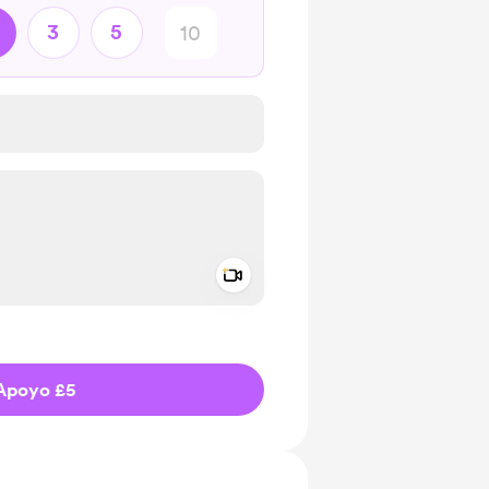
3
5
Add a video message
aje como privado
Apoyo £5