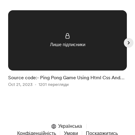
Лише підписники
Source code:- Ping Pong Game Using Html Css And
S
Javascript.
Oct 21, 2023
1201 перегляди
U
O
Item
1
of
Українська
5
Конфіденційність
Умови
Поскаржитись