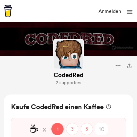
Anmelden
CodedRed
2 supporters
Kaufe CodedRed einen Kaffee
☕
x
1
3
5