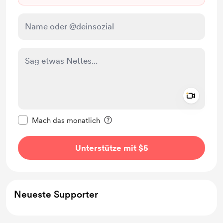
Add a 
Diese Nachricht als privat kennzeichnen
Mach das monatlich
Unterstütze mit $5
Neueste Supporter