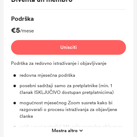
Podrška
€5
/mese
Unisciti
Podrška za redovno istraživanje i objavljivanje
redovna mjesečna podrška
posebni sadržaji samo za pretplatnike (min. 1
članak ISKLJUČIVO dostupan pretplatnicima)
mogućnost mjesečnog Zoom susreta kako bi
razgovarali o procesu istraživanja za objavljene
članke
uvid u novi materijal 24h prije normalne objave za
Mostra altro
javnost