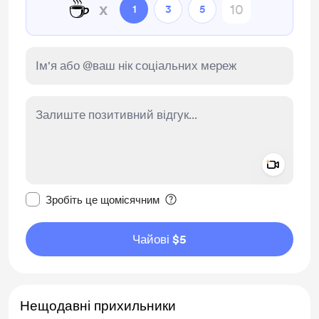
☕
x
1
3
5
Add a 
Зробити це повідомлення приватним
Зробіть це щомісячним
Чайові $5
Нещодавні прихильники