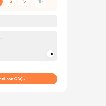
3
5
Add a video message
io privato
ieni con CA$5