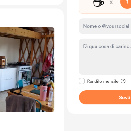
☕
x
1
Rendi questo messagg
Rendilo mensile
Sost