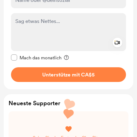
Add a 
Diese Nachricht als privat kennzeichnen
Mach das monatlich
Unterstütze mit CA$5
Neueste Supporter