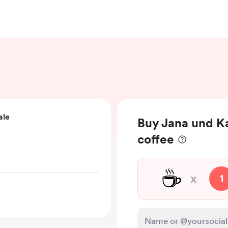
ale
Buy Jana und Ka
coffee
☕
x
1