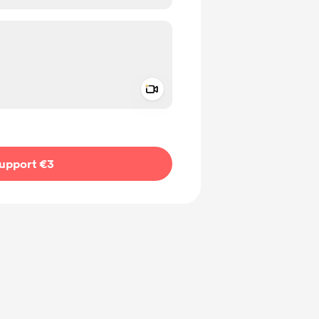
Add a video message
ivate
upport €3