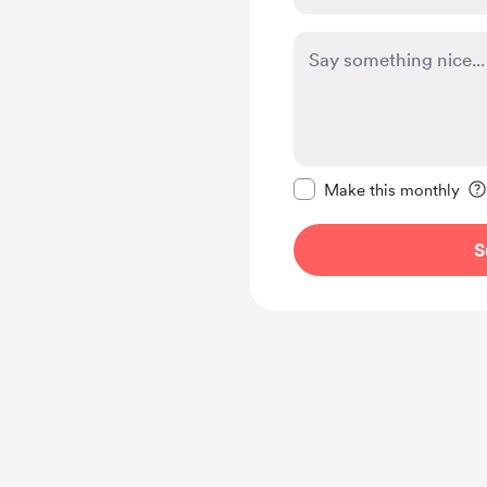
Make this message pr
Make this monthly
S