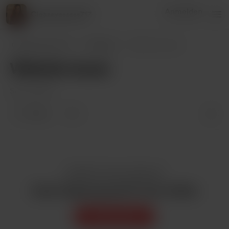
Anmelden
Cigareyesssss717
Cigareyesssss717
Beiträge
Website issues
Website issues
Sep 15, 2023
9 likes
1
Gefällt dir dieser Beitrag?
Kaufe Cigareyesssss717 einen Kaffee
Unterstützen