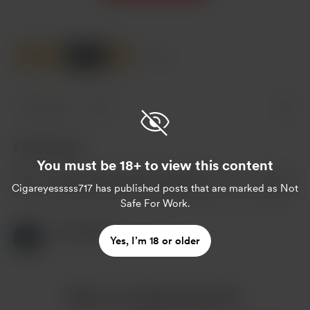
9 Likes
9 likes
1
1 Kommentar
You must be 18+ to view this content
Cigareyesssss717
has published posts that are marked as Not
Safe For Work.
frenchboy54
Sep 17, 2023
Yes, I’m 18 or older
Mehr von Cigareyesssss717