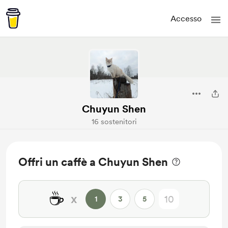
Accesso
Chuyun Shen
16 sostenitori
Offri un caffè a Chuyun Shen
☕
x
1
3
5