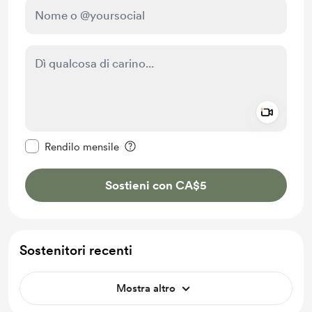
Add a 
Rendi questo messaggio privato
Rendilo mensile
Sostieni con CA$5
Sostenitori recenti
Mostra altro