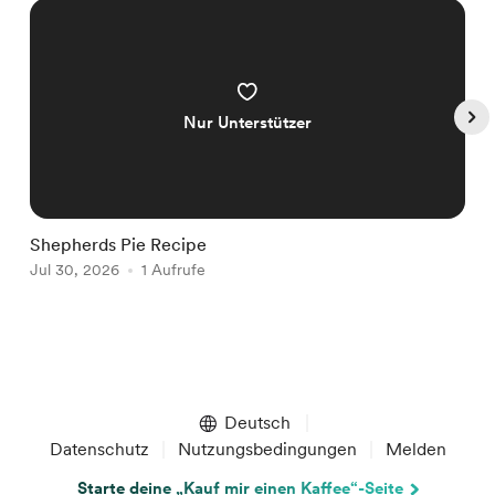
Nur Unterstützer
Shepherds Pie Recipe
S
Jul 30, 2026
1 Aufrufe
J
Item
1
of
Deutsch
5
Datenschutz
Nutzungsbedingungen
Melden
Starte deine „Kauf mir einen Kaffee“-Seite