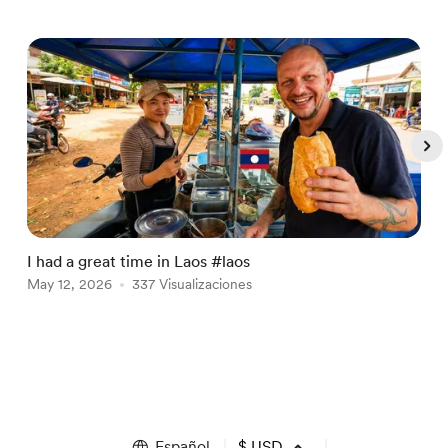
I had a great time in Laos #laos
F
May 12, 2026
337 Visualizaciones
J
Item
1
of
5
Español
$
USD