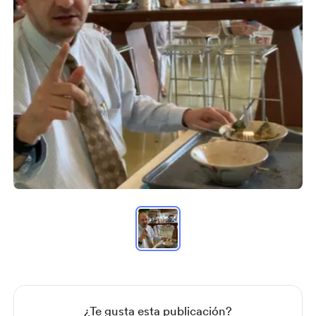
Item
1
of
1
Item
1
of
1
¿Te gusta esta publicación?