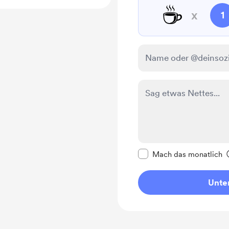
☕
x
1
Diese Nachricht als p
Mach das monatlich
Unter