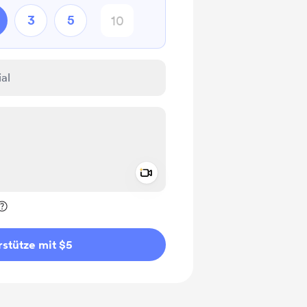
3
5
Add a video message
rivat kennzeichnen
stütze mit $5