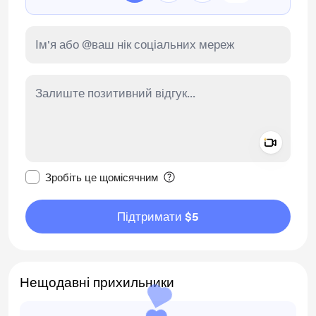
Add a 
Зробити це повідомлення приватним
Зробіть це щомісячним
Підтримати $5
Нещодавні прихильники