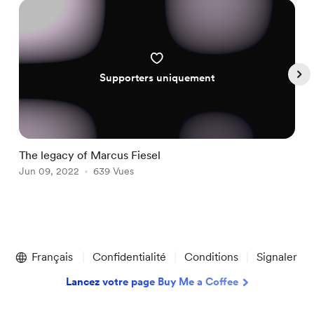
Supporters uniquement
The legacy of Marcus Fiesel
W
Jun 09, 2022
639 Vues
J
Item
1
Français
Confidentialité
Conditions
Signaler
of
5
Lancez votre page Buy Me a Coffee