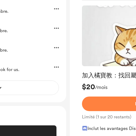
bre.
bre.
bre.
ok for us.
加入橘寶教：找回
$20
/mois
Limité (1 sur 20 restants)
Inclut les avantages Di