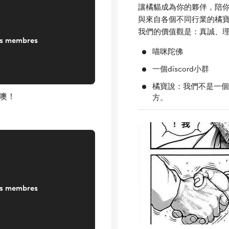
讓橘貓成為你的夥伴，陪
與來自各個不同行業的橘
我們的價值觀是：真誠、
es membres
喵咪陀佛
一個discord小群
橘寶說：我們不是一個
噢！
方。
es membres