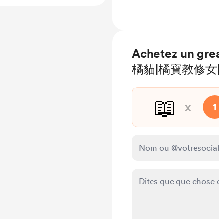
Achetez un gre
橘貓|橘寶教修女|
📖
x
1