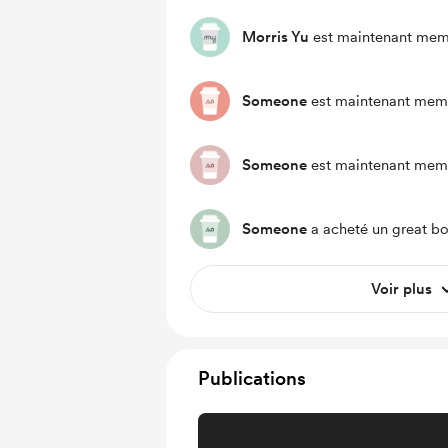
Morris Yu
est maintenant mem
Someone
est maintenant mem
Someone
est maintenant mem
Someone
a acheté un great bo
Voir plus
Publications