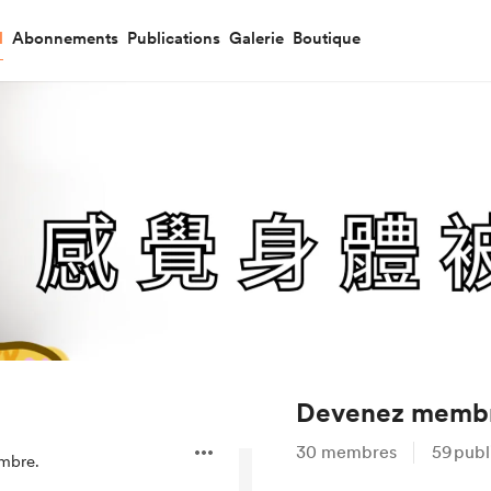
l
Abonnements
Publications
Galerie
Boutique
Devenez memb
30
membres
59
publ
mbre.