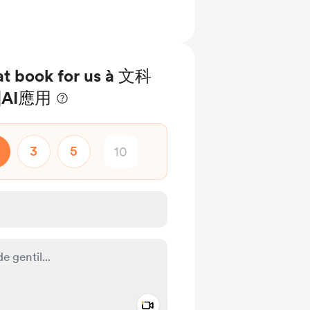
at book for us à 文科
AI應用
3
5
Add a video message