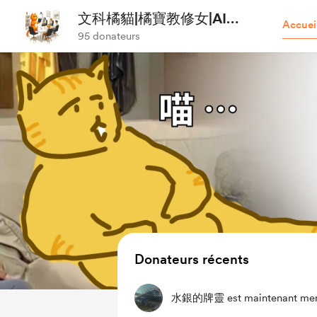
文科橘貓|橘寶教修女|AI應
Accuei
用
95 donateurs
Donateurs récents
水銀的牌靈
est maintenant me