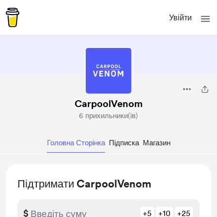
Увійти
CarpoolVenom
6 прихильники(ів)
Головна Сторінка
Підписка
Магазин
Підтримати CarpoolVenom
$
+5
+10
+25