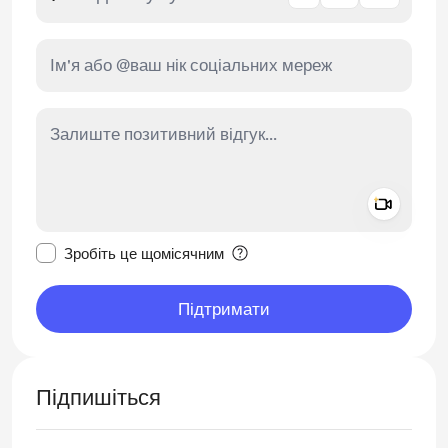
Add a 
Зробити це повідомлення приватним
Зробіть це щомісячним
Підтримати
Підпишіться