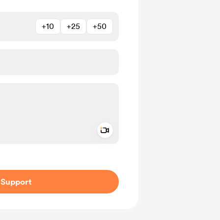
+10
+25
+50
Add a video message
ivate
Support