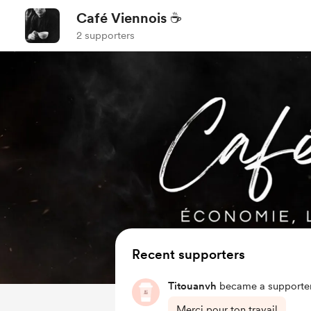
Café Viennois ☕
2 supporters
Recent supporters
Titouanvh
became a supporter
Merci pour ton travail