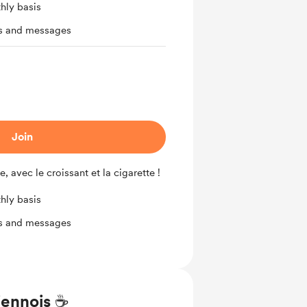
hly basis
ts and messages
Join
e, avec le croissant et la cigarette !
hly basis
ts and messages
iennois ☕