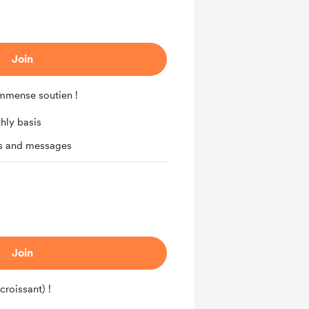
Join
 immense soutien !
hly basis
ts and messages
Join
croissant) !