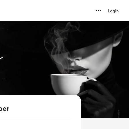
Login
ber