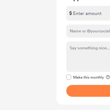
$
Make this message pr
Make this monthly