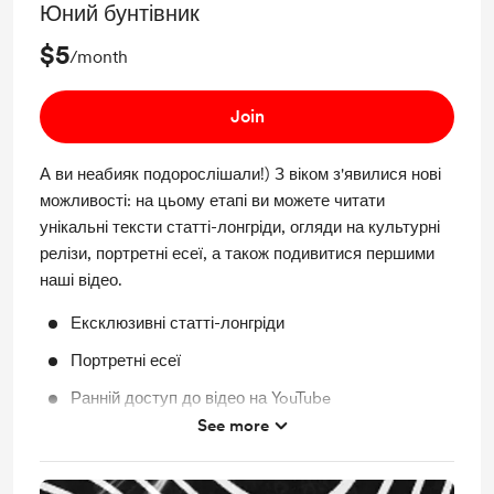
Юний бунтівник
$5
/month
Join
А ви неабияк подорослішали!) З віком з'явилися нові
можливості: на цьому етапі ви можете читати
унікальні тексти статті-лонгріди, огляди на культурні
релізи, портретні есеї, а також подивитися першими
наші відео.
Ексклюзивні статті-лонгріди
Портретні есеї
Ранній доступ до відео на YouTube
See more
Огляд на свіжі українські релізи