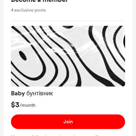
4
exclusive posts
Baby бунтівник
$3
/month
Join