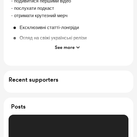
- подивитися першими відео
- послухати подкаст
- отримати крутезний мерч
Ексклюзивні статті-лонгріди
Огляд на свіжі українські релізи
See more
Портретні есеї
Ранній доступ до відео на YouTube
Ранній доступ до подкасту "Навернуті"
Recent supporters
Мерч від Бунту : пак наліпок, постер і футболка
Posts