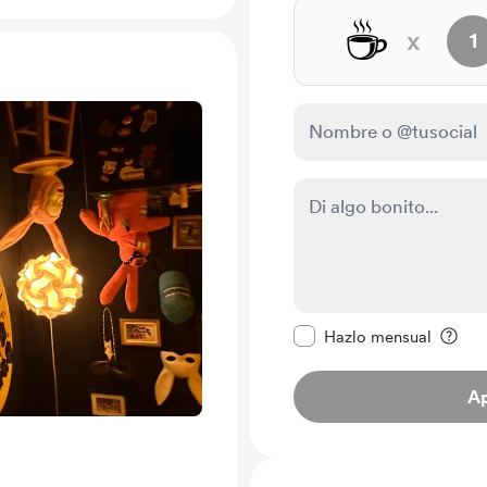
☕
x
1
Configurar este mens
Hazlo mensual
A