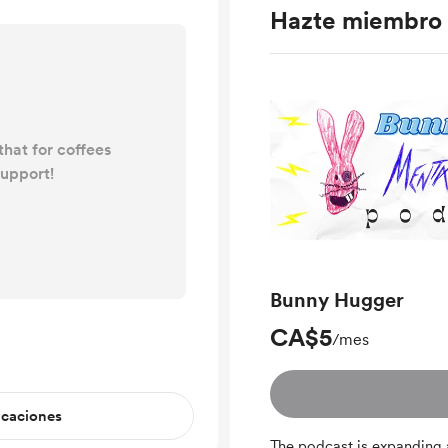
Hazte miembro
hat for coffees
upport!
Bunny Hugger
CA$5
/mes
icaciones
The podcast is expanding