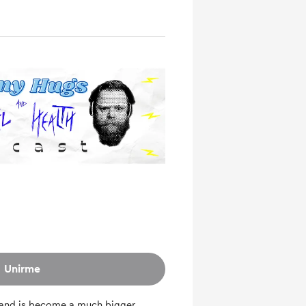
Unirme
 and is become a much bigger