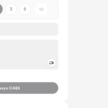
3
5
Add a video message
aje como privado
poyo CA$5