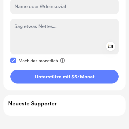
Add a 
Diese Nachricht als privat kennzeichnen
Mach das monatlich
Unterstütze mit $5
/Monat
Neueste Supporter