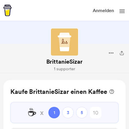
Anmelden
BrittanieSizar
1 supporter
Kaufe BrittanieSizar einen Kaffee
☕
x
1
3
5