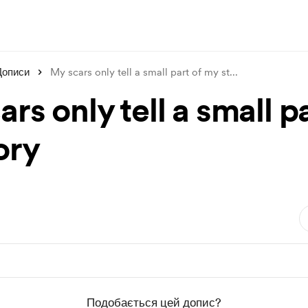
Дописи
My scars only tell a small part of my st
...
rs only tell a small pa
ory
Подобається цей допис?