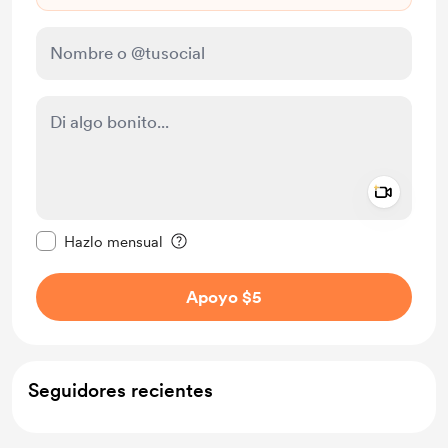
Add a 
Configurar este mensaje como privado
Hazlo mensual
Apoyo $5
Seguidores recientes