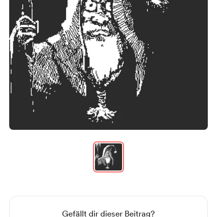
Item
1
of
1
Item
1
of
1
Gefällt dir dieser Beitrag?