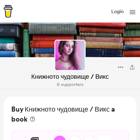
Login
Книжното чудовище / Викс
6 supporters
Buy Книжното чудовище / Викс a
book