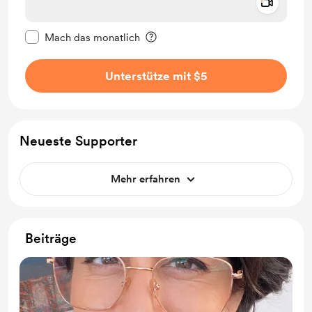
Add a 
Diese Nachricht als privat kennzeichnen
Mach das monatlich
Unterstütze mit $5
Neueste Supporter
Mehr erfahren
Beiträge