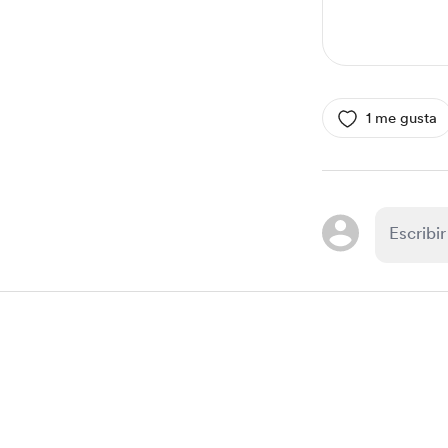
1 me gusta
Item
1
of
1