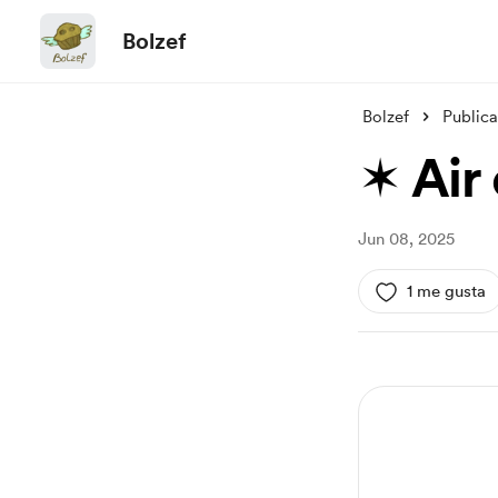
Bolzef
Bolzef
Public
✶ Air 
Jun 08, 2025
1 me gusta