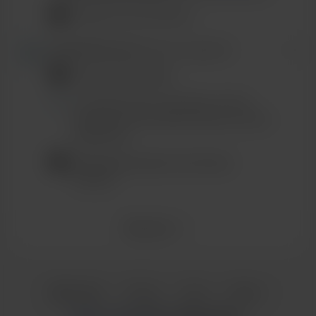
Grazie di cuore Simone
Davide Pannunzi
became a supporter.
Grazie mille Davide
È il minimo per il tuo lavoro, la vera
donatrice è mia madre Simona, una tua
grande fan!
Ringraziala da parte mia! Grazie
Simona!
See more
English
Privacy
Terms
Report