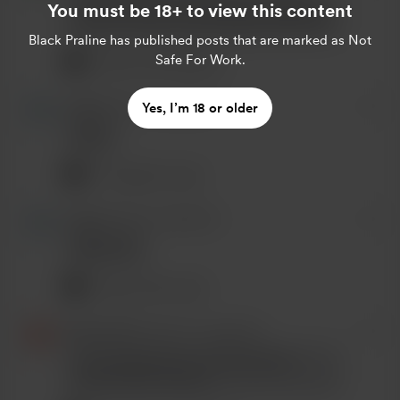
Grazie di tutto, da quando ti ho scoperta
You must be 18+ to view this content
sei la voce che mi accompagna nella notte
Black Praline
has published posts that are marked as Not
Safe For Work.
Grazie mille Alberto!
Luigi
became a supporter.
Yes, I’m 18 or older
Brava
Ti ringrazio Luigi
Luigi
became a supporter.
Bella voce
Grazie mille Luigi
Simone Pini
became a supporter.
Un eccellente lavoro, di storia prima
ancora che di cronaca