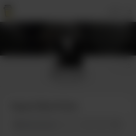
Login
Black Praline
11 supporters
Support Black Praline
€
+25
+50
+100