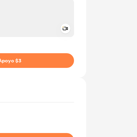
Add a video message
aje como privado
Apoyo $3