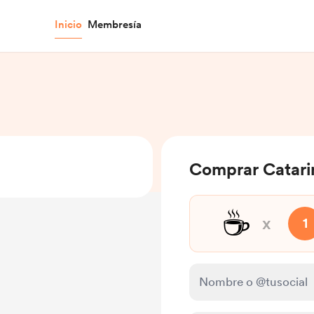
Inicio
Membresía
Comprar Catari
☕
x
1