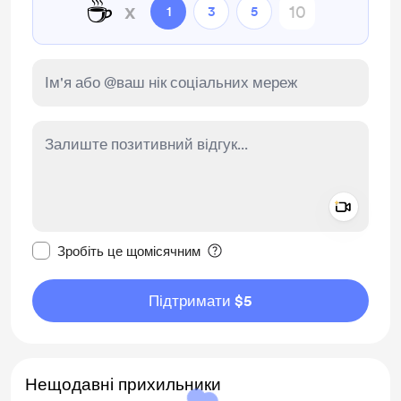
☕
x
1
3
5
Add a 
Зробити це повідомлення приватним
Зробіть це щомісячним
Підтримати $5
Нещодавні прихильники