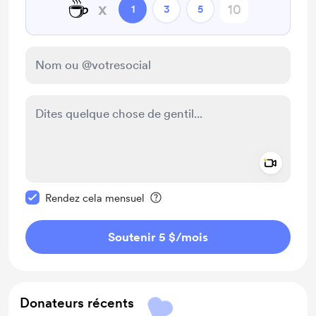
☕
x
1
3
5
Add a 
Rendre ce message privé
Rendez cela mensuel
Soutenir 5 $
/mois
Donateurs récents