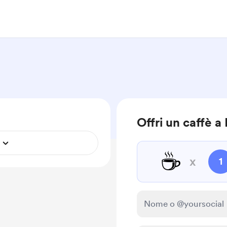
Offri un caffè a
☕
x
1